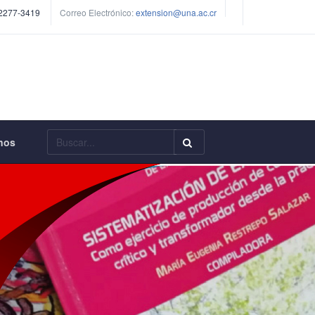
 2277-3419
Correo Electrónico:
extension@una.ac.cr
Buscar
nos