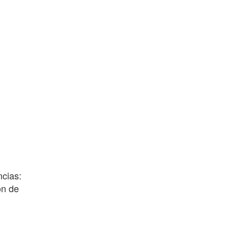
ncias:
ón de