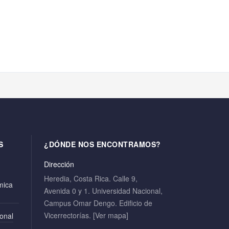
S
¿DÓNDE NOS ENCONTRAMOS?
Dirección
Heredia, Costa Rica. Calle 9,
mica
Avenida 0 y 1. Universidad Nacional,
Campus Omar Dengo. Edificio de
Vicerrectorías.
[Ver mapa]
ional