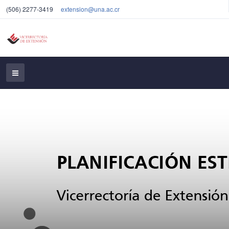
(506) 2277-3419
extension@una.ac.cr