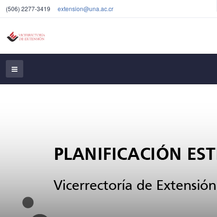
(506) 2277-3419
extension@una.ac.cr