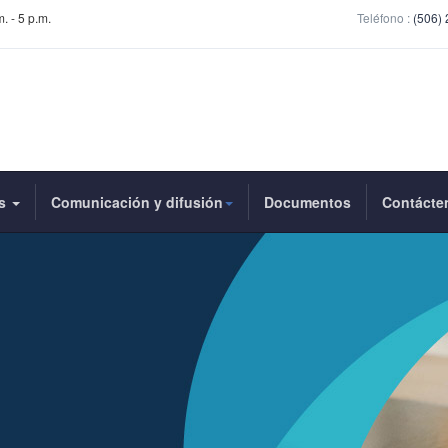
. - 5 p.m.
Teléfono :
(506)
as
Comunicación y difusión
Documentos
Contácte