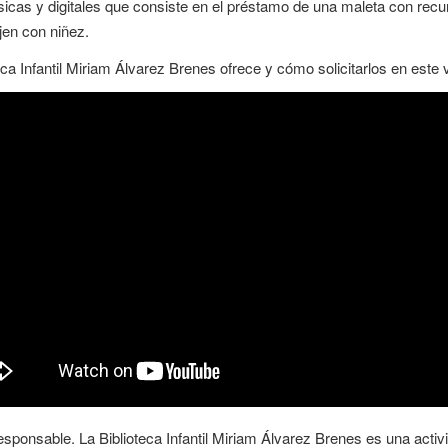
ísicas y digitales que consiste en el préstamo de una maleta con recur
jen con niñez.
ca Infantil Miriam Álvarez Brenes ofrece y cómo solicitarlos en este 
nsable. La Biblioteca Infantil Miriam Álvarez Brenes es una activi