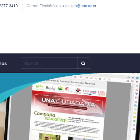
 2277-3419
Correo Electrónico:
extension@una.ac.cr
Buscar
nos