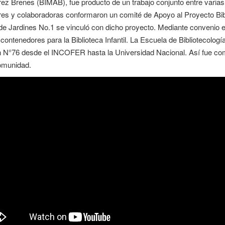
arez Brenes (BIMAB), fue producto de un trabajo conjunto entre varias
es y colaboradoras conformaron un comité de Apoyo al Proyecto Bibliot
de Jardines No.1 se vinculó con dicho proyecto. Mediante convenio en
ontenedores para la Biblioteca Infantil. La Escuela de Bibliotecología
gón N°76 desde el INCOFER hasta la Universidad Nacional. Así fue co
comunidad.