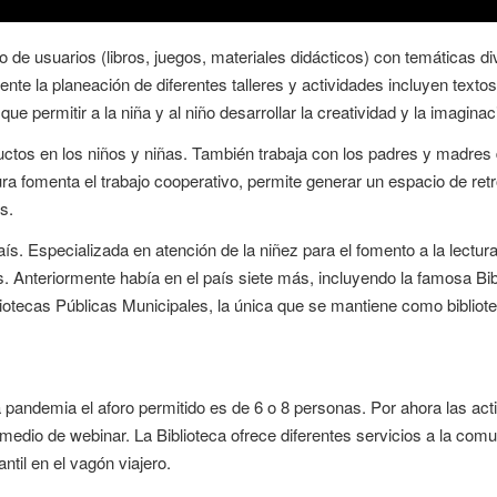
o de usuarios (libros, juegos, materiales didácticos) con temáticas
e la planeación de diferentes talleres y actividades incluyen texto
e permitir a la niña y al niño desarrollar la creatividad y la imaginaci
roductos en los niños y niñas. También trabaja con los padres y madre
tura fomenta el trabajo cooperativo, permite generar un espacio de ret
s.
ís. Especializada en atención de la niñez para el fomento a la lectura
s. Anteriormente había en el país siete más, incluyendo la famosa Bib
otecas Públicas Municipales, la única que se mantiene como biblioteca
 pandemia el aforo permitido es de 6 o 8 personas. Por ahora las act
 medio de webinar. La Biblioteca ofrece diferentes servicios a la comu
antil en el vagón viajero.