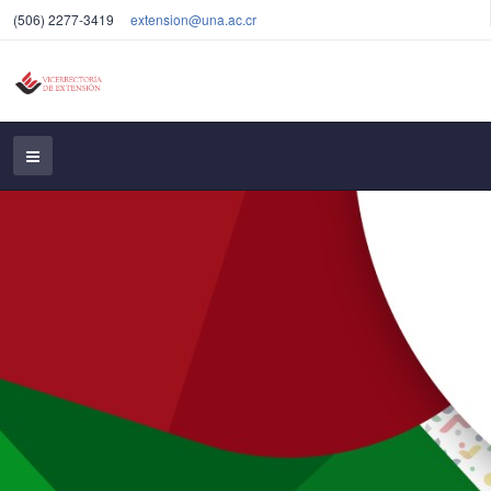
(506) 2277-3419
extension@una.ac.cr